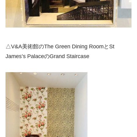
△V&A美術館のThe Green Dining RoomとSt
James’s PalaceのGrand Staircase