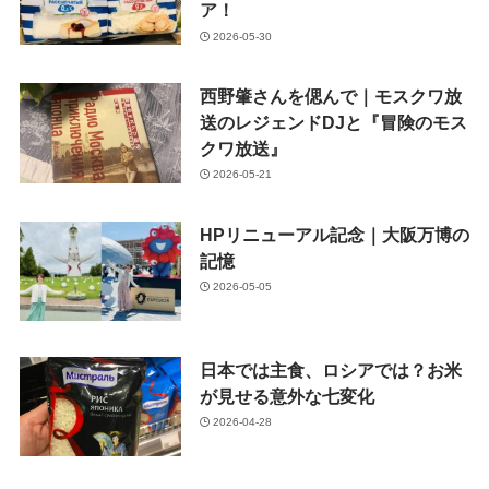
ア！
2026-05-30
西野肇さんを偲んで｜モスクワ放
送のレジェンドDJと『冒険のモス
クワ放送』
2026-05-21
HPリニューアル記念｜大阪万博の
記憶
2026-05-05
日本では主食、ロシアでは？お米
が見せる意外な七変化
2026-04-28