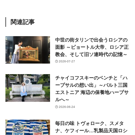
関連記事
中世の街タリンで出会うロシアの
面影 ～ピョートル大帝、ロシア正
教会、そして旧ソ連時代の記憶～
2026-07-27
チャイコフスキーのベンチと「ハ
ープサルの想い出」～バルト三国
エストニア 海辺の保養地ハープサ
ルへ～
2026-06-24
毎日の味 トヴォローク、スメタ
ナ、ケフィール…乳製品天国ロシ