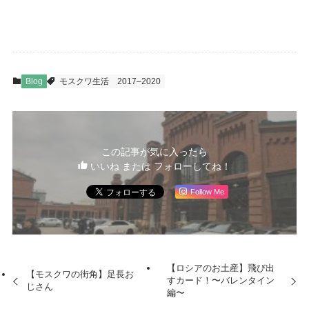
Blog
モスクワ生活
2017–2020
この記事が気に入ったら
いいね または フォローしてね！
Follow Me
【ロシアのお土産】飛び出
【モスクワの街角】足長お
すカード！〜バレンタイン
じさん
編〜