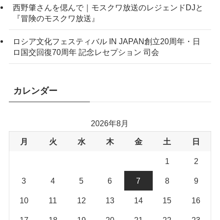
西野肇さんを偲んで｜モスクワ放送のレジェンドDJと
『冒険のモスクワ放送』
ロシア文化フェスティバル IN JAPAN創立20周年・日
ロ国交回復70周年 記念レセプション 司会
カレンダー
2026年8月
月
火
水
木
金
土
日
1
2
3
4
5
6
7
8
9
10
11
12
13
14
15
16