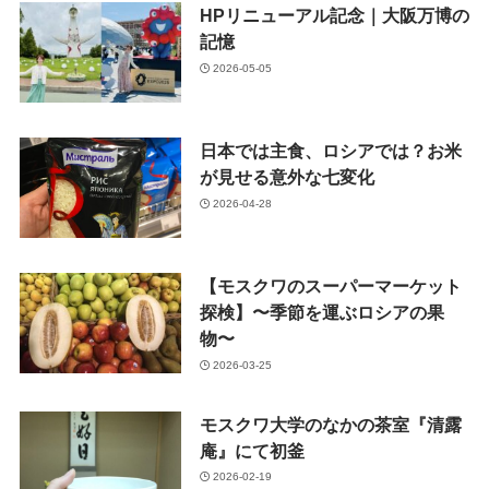
HPリニューアル記念｜大阪万博の
記憶
2026-05-05
日本では主食、ロシアでは？お米
が見せる意外な七変化
2026-04-28
【モスクワのスーパーマーケット
探検】〜季節を運ぶロシアの果
物〜
2026-03-25
モスクワ大学のなかの茶室『清露
庵』にて初釜
2026-02-19