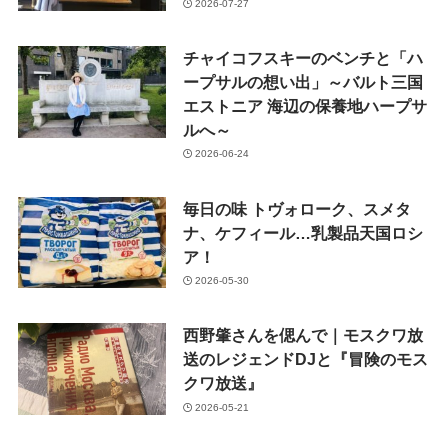
2026-07-27
チャイコフスキーのベンチと「ハ
ープサルの想い出」～バルト三国
エストニア 海辺の保養地ハープサ
ルへ～
2026-06-24
毎日の味 トヴォローク、スメタ
ナ、ケフィール…乳製品天国ロシ
ア！
2026-05-30
西野肇さんを偲んで｜モスクワ放
送のレジェンドDJと『冒険のモス
クワ放送』
2026-05-21