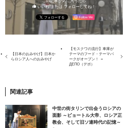
この記事が気に入ったら
いいね または フォローしてね！
Follow Me
【モスクワの流行】車庫が
【日本のおみやげ】日本か
テーマのフード・テーマパ
らロシア人へのおみやげ
ークがオープン！ ＝
ДЕПО（デポ）
関連記事
中世の街タリンで出会うロシアの
面影 ～ピョートル大帝、ロシア正
教会、そして旧ソ連時代の記憶～