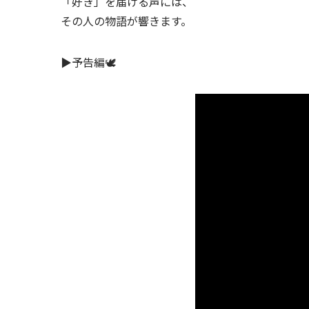
「好き」を届ける声には、
その人の物語が響きます。
▶︎予告編🕊