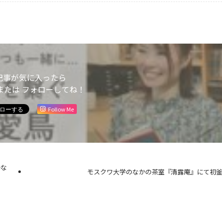
記事が気に入ったら
または フォローしてね！
Follow Me
かな
モスクワ大学のなかの茶室『清露庵』にて初