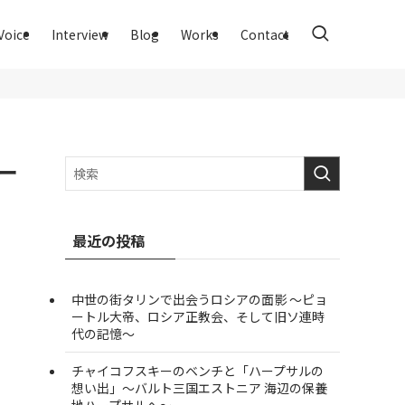
Voice
Interview
Blog
Works
Contact
ー
最近の投稿
中世の街タリンで出会うロシアの面影 ～ピョ
ートル大帝、ロシア正教会、そして旧ソ連時
代の記憶～
チャイコフスキーのベンチと「ハープサルの
想い出」～バルト三国エストニア 海辺の保養
地ハープサルへ～