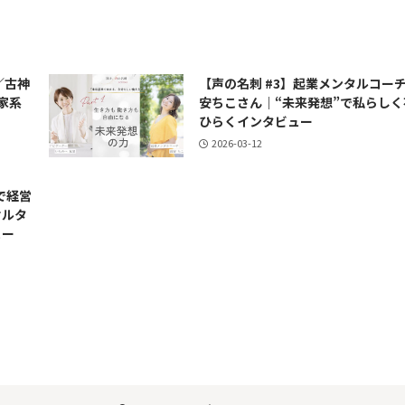
／古神
【声の名刺 #3】起業メンタルコーチ
家系
安ちこさん｜“未来発想”で私らしく
ひらくインタビュー
2026-03-12
で経営
サルタ
ュー