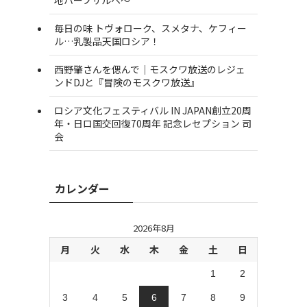
毎日の味 トヴォローク、スメタナ、ケフィー
ル…乳製品天国ロシア！
西野肇さんを偲んで｜モスクワ放送のレジェ
ンドDJと『冒険のモスクワ放送』
ロシア文化フェスティバル IN JAPAN創立20周
年・日ロ国交回復70周年 記念レセプション 司
会
カレンダー
2026年8月
月
火
水
木
金
土
日
1
2
3
4
5
6
7
8
9