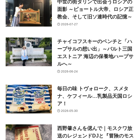
中世の街タリンで出会うロシアの
面影 ～ピョートル大帝、ロシア正
教会、そして旧ソ連時代の記憶～
2026-07-27
チャイコフスキーのベンチと「ハ
ープサルの想い出」～バルト三国
エストニア 海辺の保養地ハープサ
ルへ～
2026-06-24
毎日の味 トヴォローク、スメタ
ナ、ケフィール…乳製品天国ロシ
ア！
2026-05-30
西野肇さんを偲んで｜モスクワ放
送のレジェンドDJと『冒険のモス