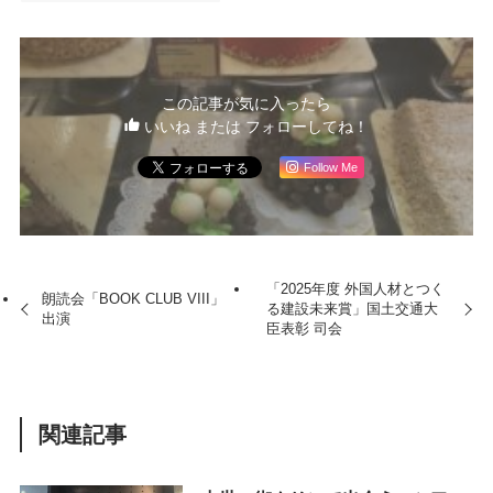
この記事が気に入ったら
いいね または フォローしてね！
Follow Me
「2025年度 外国人材とつく
朗読会「BOOK CLUB VIII」
る建設未来賞」国土交通大
出演
臣表彰 司会
関連記事