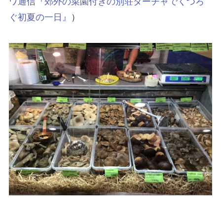
ワ通信『郊外の菜園付きの別荘ダーチャでくつろ
ぐ初夏の一日』
）