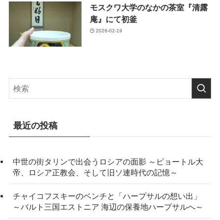
モスクワ大学のなかの茶室『清露
庵』にて初釜
2026-02-19
最近の投稿
中世の街タリンで出会うロシアの面影 ～ピョートル大
帝、ロシア正教会、そして旧ソ連時代の記憶～
チャイコフスキーのベンチと「ハープサルの想い出」
～バルト三国エストニア 海辺の保養地ハープサルへ～