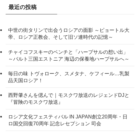
最近の投稿
中世の街タリンで出会うロシアの面影 ～ピョートル大
帝、ロシア正教会、そして旧ソ連時代の記憶～
チャイコフスキーのベンチと「ハープサルの想い出」
～バルト三国エストニア 海辺の保養地ハープサルへ～
毎日の味 トヴォローク、スメタナ、ケフィール…乳製
品天国ロシア！
西野肇さんを偲んで｜モスクワ放送のレジェンドDJと
『冒険のモスクワ放送』
ロシア文化フェスティバル IN JAPAN創立20周年・日
ロ国交回復70周年 記念レセプション 司会