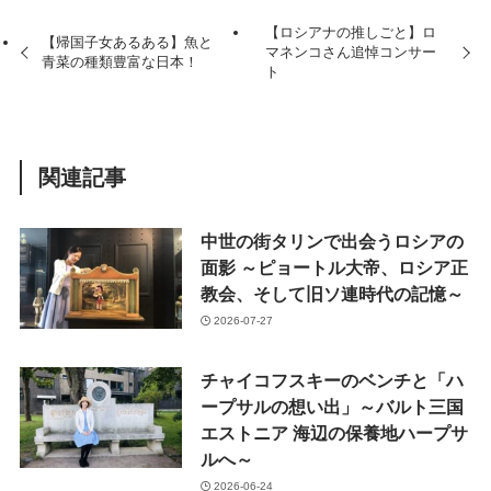
【ロシアナの推しごと】ロ
【帰国子女あるある】魚と
マネンコさん追悼コンサー
青菜の種類豊富な日本！
ト
関連記事
中世の街タリンで出会うロシアの
面影 ～ピョートル大帝、ロシア正
教会、そして旧ソ連時代の記憶～
2026-07-27
チャイコフスキーのベンチと「ハ
ープサルの想い出」～バルト三国
エストニア 海辺の保養地ハープサ
ルへ～
2026-06-24