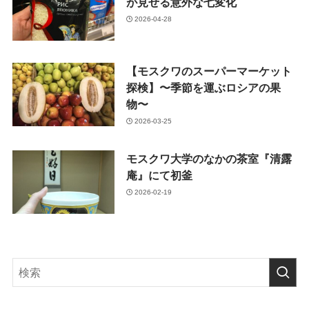
が見せる意外な七変化
2026-04-28
【モスクワのスーパーマーケット
探検】〜季節を運ぶロシアの果
物〜
2026-03-25
モスクワ大学のなかの茶室『清露
庵』にて初釜
2026-02-19