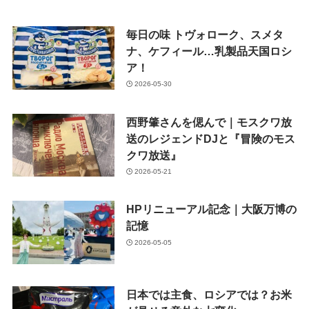
毎日の味 トヴォローク、スメタ
ナ、ケフィール…乳製品天国ロシ
ア！
2026-05-30
西野肇さんを偲んで｜モスクワ放
送のレジェンドDJと『冒険のモス
クワ放送』
2026-05-21
HPリニューアル記念｜大阪万博の
記憶
2026-05-05
日本では主食、ロシアでは？お米