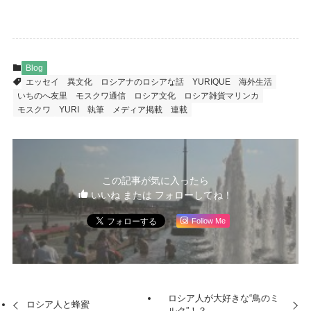
Blog
エッセイ
異文化
ロシアナのロシアな話
YURIQUE
海外生活
いちのへ友里
モスクワ通信
ロシア文化
ロシア雑貨マリンカ
モスクワ
YURI
執筆
メディア掲載
連載
この記事が気に入ったら
いいね または フォローしてね！
Follow Me
ロシア人が大好きな“鳥のミ
ロシア人と蜂蜜
ルク”！？