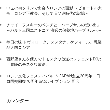
中世の街タリンで出会うロシアの面影 ～ピョートル大
帝、ロシア正教会、そして旧ソ連時代の記憶～
チャイコフスキーのベンチと「ハープサルの想い出」
～バルト三国エストニア 海辺の保養地ハープサルへ～
毎日の味 トヴォローク、スメタナ、ケフィール…乳製
品天国ロシア！
西野肇さんを偲んで｜モスクワ放送のレジェンドDJと
『冒険のモスクワ放送』
ロシア文化フェスティバル IN JAPAN創立20周年・日
ロ国交回復70周年 記念レセプション 司会
カレンダー