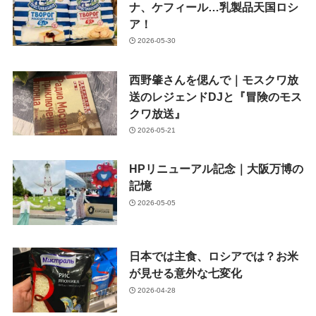
ナ、ケフィール…乳製品天国ロシ
ア！
2026-05-30
西野肇さんを偲んで｜モスクワ放
送のレジェンドDJと『冒険のモス
クワ放送』
2026-05-21
HPリニューアル記念｜大阪万博の
記憶
2026-05-05
日本では主食、ロシアでは？お米
が見せる意外な七変化
2026-04-28