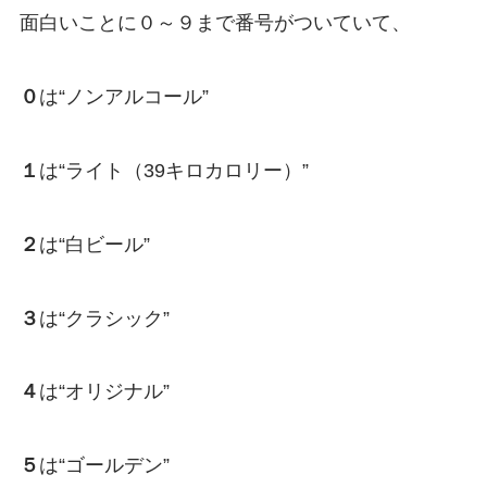
面白いことに０～９まで番号がついていて、
０
は“ノンアルコール”
１
は“ライト（39キロカロリー）”
２
は“白ビール”
３
は“クラシック”
４
は“オリジナル”
５
は“ゴールデン”