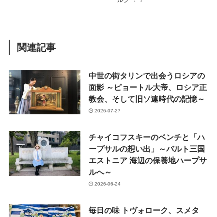
関連記事
中世の街タリンで出会うロシアの
面影 ～ピョートル大帝、ロシア正
教会、そして旧ソ連時代の記憶～
2026-07-27
チャイコフスキーのベンチと「ハ
ープサルの想い出」～バルト三国
エストニア 海辺の保養地ハープサ
ルへ～
2026-06-24
毎日の味 トヴォローク、スメタ