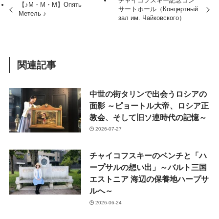
チャイコフスキー記念コン
【♪M・M・M】Опять
サートホール（Концертный
Метель ♪
зал им. Чайковского）
関連記事
中世の街タリンで出会うロシアの
面影 ～ピョートル大帝、ロシア正
教会、そして旧ソ連時代の記憶～
2026-07-27
チャイコフスキーのベンチと「ハ
ープサルの想い出」～バルト三国
エストニア 海辺の保養地ハープサ
ルへ～
2026-06-24