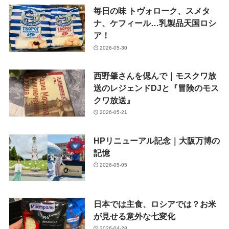
毎日の味 トヴォローク、スメタ
ナ、ケフィール…乳製品天国ロシ
ア！
2026-05-30
西野肇さんを偲んで｜モスクワ放
送のレジェンドDJと『冒険のモス
クワ放送』
2026-05-21
HPリニューアル記念｜大阪万博の
記憶
2026-05-05
日本では主食、ロシアでは？お米
が見せる意外な七変化
2026-04-28