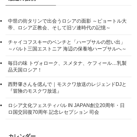
中世の街タリンで出会うロシアの面影 ～ピョートル大
帝、ロシア正教会、そして旧ソ連時代の記憶～
チャイコフスキーのベンチと「ハープサルの想い出」
～バルト三国エストニア 海辺の保養地ハープサルへ～
毎日の味 トヴォローク、スメタナ、ケフィール…乳製
品天国ロシア！
西野肇さんを偲んで｜モスクワ放送のレジェンドDJと
『冒険のモスクワ放送』
ロシア文化フェスティバル IN JAPAN創立20周年・日
ロ国交回復70周年 記念レセプション 司会
カレンダー