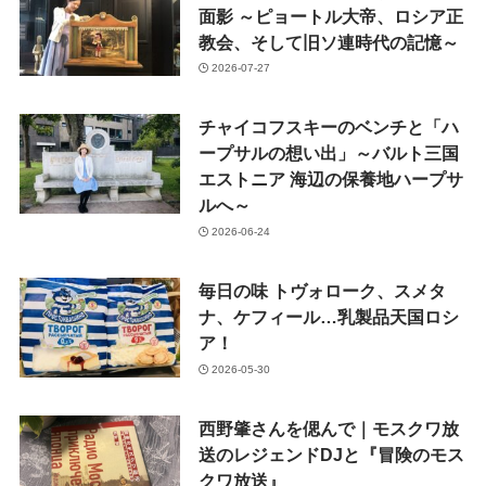
面影 ～ピョートル大帝、ロシア正
教会、そして旧ソ連時代の記憶～
2026-07-27
チャイコフスキーのベンチと「ハ
ープサルの想い出」～バルト三国
エストニア 海辺の保養地ハープサ
ルへ～
2026-06-24
毎日の味 トヴォローク、スメタ
ナ、ケフィール…乳製品天国ロシ
ア！
2026-05-30
西野肇さんを偲んで｜モスクワ放
送のレジェンドDJと『冒険のモス
クワ放送』