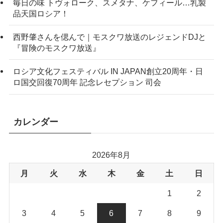
毎日の味 トヴォローク、スメタナ、ケフィール…乳製
品天国ロシア！
西野肇さんを偲んで｜モスクワ放送のレジェンドDJと
『冒険のモスクワ放送』
ロシア文化フェスティバル IN JAPAN創立20周年・日
ロ国交回復70周年 記念レセプション 司会
カレンダー
2026年8月
月
火
水
木
金
土
日
1
2
3
4
5
6
7
8
9