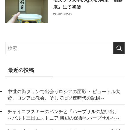
モスクワ大学のなかの茶室『清露
庵』にて初釜
2026-02-19
最近の投稿
中世の街タリンで出会うロシアの面影 ～ピョートル大
帝、ロシア正教会、そして旧ソ連時代の記憶～
チャイコフスキーのベンチと「ハープサルの想い出」
～バルト三国エストニア 海辺の保養地ハープサルへ～