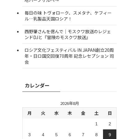
毎日の味 トヴォローク、スメタナ、ケフィー
ル…乳製品天国ロシア！
西野肇さんを偲んで｜モスクワ放送のレジェ
ンドDJと『冒険のモスクワ放送』
ロシア文化フェスティバル IN JAPAN創立20周
年・日ロ国交回復70周年 記念レセプション 司
会
カレンダー
2026年8月
月
火
水
木
金
土
日
1
2
3
4
5
6
7
8
9