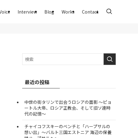
Voice
Interview
Blog
Works
Contact
最近の投稿
中世の街タリンで出会うロシアの面影 ～ピョ
ートル大帝、ロシア正教会、そして旧ソ連時
代の記憶～
チャイコフスキーのベンチと「ハープサルの
想い出」～バルト三国エストニア 海辺の保養
地ハープサルへ～