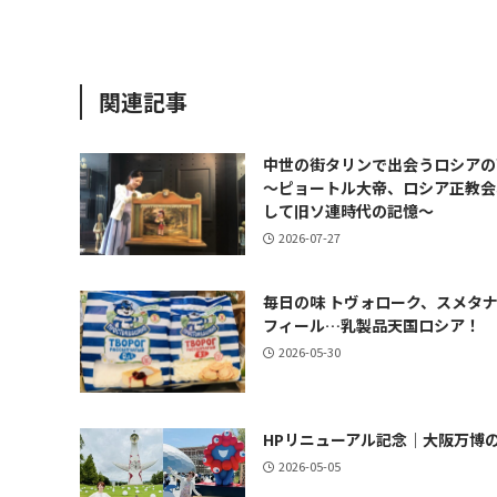
関連記事
中世の街タリンで出会うロシアの
～ピョートル大帝、ロシア正教会
して旧ソ連時代の記憶～
2026-07-27
毎日の味 トヴォローク、スメタ
フィール…乳製品天国ロシア！
2026-05-30
HPリニューアル記念｜大阪万博
2026-05-05