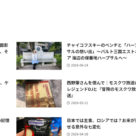
面影
チャイコフスキーのベンチと「ハー
、そ
サルの想い出」～バルト三国エスト
ア 海辺の保養地ハープサルへ～
2026-06-24
ナ、ケ
西野肇さんを偲んで｜モスクワ放送
レジェンドDJと『冒険のモスクワ放
送』
2026-05-21
の記憶
日本では主食、ロシアでは？お米が
せる意外な七変化
2026-04-28