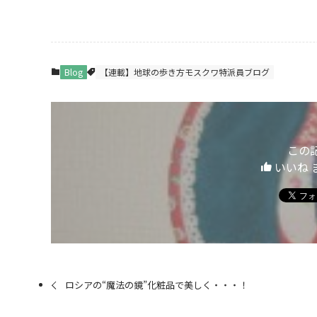
Blog
【連載】地球の歩き方モスクワ特派員ブログ
この
いいね 
ロシアの“魔法の鏡”化粧品で美しく・・・！