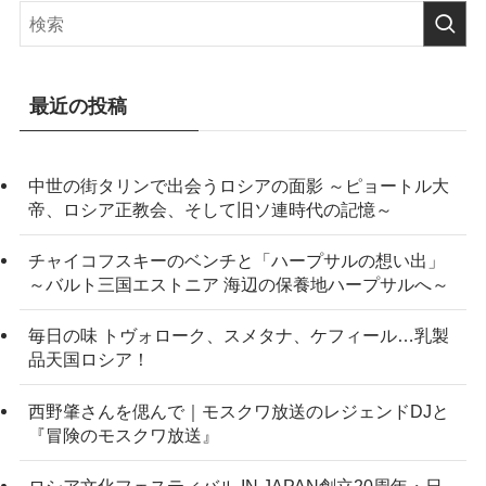
最近の投稿
中世の街タリンで出会うロシアの面影 ～ピョートル大
帝、ロシア正教会、そして旧ソ連時代の記憶～
チャイコフスキーのベンチと「ハープサルの想い出」
～バルト三国エストニア 海辺の保養地ハープサルへ～
毎日の味 トヴォローク、スメタナ、ケフィール…乳製
品天国ロシア！
西野肇さんを偲んで｜モスクワ放送のレジェンドDJと
『冒険のモスクワ放送』
ロシア文化フェスティバル IN JAPAN創立20周年・日