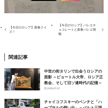
【今日のロシア】バレエチ
【今日のロシア】新春クイ
ョコレートと新春バレエ情
ズ！
報
関連記事
中世の街タリンで出会うロシアの
面影 ～ピョートル大帝、ロシア正
教会、そして旧ソ連時代の記憶～
2026-07-27
チャイコフスキーのベンチと「ハ
ープサルの想い出」～バルト三国