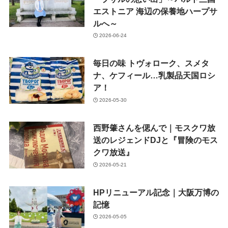
エストニア 海辺の保養地ハープサ
ルへ～
2026-06-24
毎日の味 トヴォローク、スメタ
ナ、ケフィール…乳製品天国ロシ
ア！
2026-05-30
西野肇さんを偲んで｜モスクワ放
送のレジェンドDJと『冒険のモス
クワ放送』
2026-05-21
HPリニューアル記念｜大阪万博の
記憶
2026-05-05