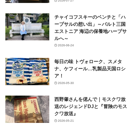
2026-07-27
チャイコフスキーのベンチと「ハ
ープサルの想い出」～バルト三国
エストニア 海辺の保養地ハープサ
ルへ～
2026-06-24
毎日の味 トヴォローク、スメタ
ナ、ケフィール…乳製品天国ロシ
ア！
2026-05-30
西野肇さんを偲んで｜モスクワ放
送のレジェンドDJと『冒険のモス
クワ放送』
2026-05-21