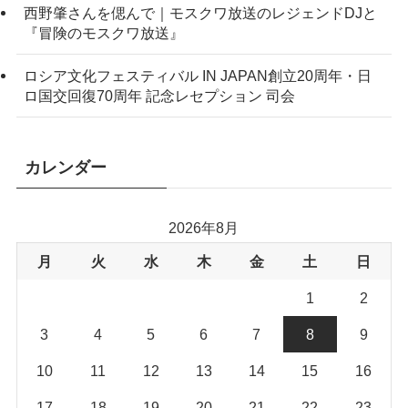
西野肇さんを偲んで｜モスクワ放送のレジェンドDJと
『冒険のモスクワ放送』
ロシア文化フェスティバル IN JAPAN創立20周年・日
ロ国交回復70周年 記念レセプション 司会
カレンダー
2026年8月
月
火
水
木
金
土
日
1
2
3
4
5
6
7
8
9
10
11
12
13
14
15
16
17
18
19
20
21
22
23