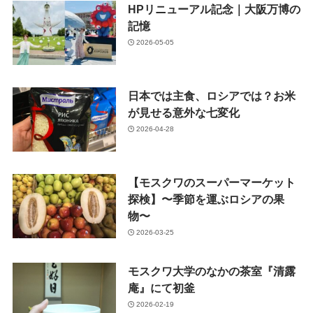
HPリニューアル記念｜大阪万博の
記憶
2026-05-05
日本では主食、ロシアでは？お米
が見せる意外な七変化
2026-04-28
【モスクワのスーパーマーケット
探検】〜季節を運ぶロシアの果
物〜
2026-03-25
モスクワ大学のなかの茶室『清露
庵』にて初釜
2026-02-19