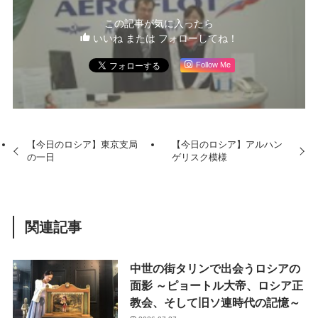
この記事が気に入ったら
いいね または フォローしてね！
Follow Me
【今日のロシア】東京支局
【今日のロシア】アルハン
の一日
ゲリスク模様
関連記事
中世の街タリンで出会うロシアの
面影 ～ピョートル大帝、ロシア正
教会、そして旧ソ連時代の記憶～