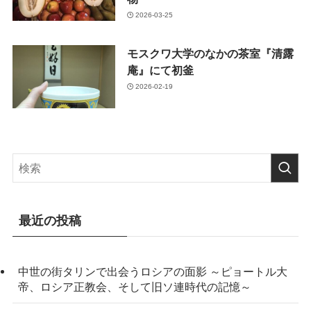
2026-03-25
モスクワ大学のなかの茶室『清露
庵』にて初釜
2026-02-19
最近の投稿
中世の街タリンで出会うロシアの面影 ～ピョートル大
帝、ロシア正教会、そして旧ソ連時代の記憶～