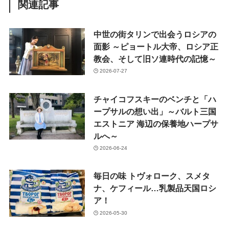
関連記事
中世の街タリンで出会うロシアの
面影 ～ピョートル大帝、ロシア正
教会、そして旧ソ連時代の記憶～
2026-07-27
チャイコフスキーのベンチと「ハ
ープサルの想い出」～バルト三国
エストニア 海辺の保養地ハープサ
ルへ～
2026-06-24
毎日の味 トヴォローク、スメタ
ナ、ケフィール…乳製品天国ロシ
ア！
2026-05-30