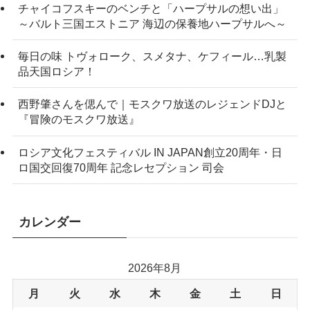
チャイコフスキーのベンチと「ハープサルの想い出」
～バルト三国エストニア 海辺の保養地ハープサルへ～
毎日の味 トヴォローク、スメタナ、ケフィール…乳製
品天国ロシア！
西野肇さんを偲んで｜モスクワ放送のレジェンドDJと
『冒険のモスクワ放送』
ロシア文化フェスティバル IN JAPAN創立20周年・日
ロ国交回復70周年 記念レセプション 司会
カレンダー
2026年8月
月
火
水
木
金
土
日