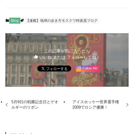
Blog
【連載】地球の歩き方モスクワ特派員ブログ
この記事が気に入ったら
いいね または フォローしてね！
Follow Me
5月9日の戦勝記念日とゲオ
アイスホッケー世界選手権
ルギーのリボン
2009でロシア優勝！