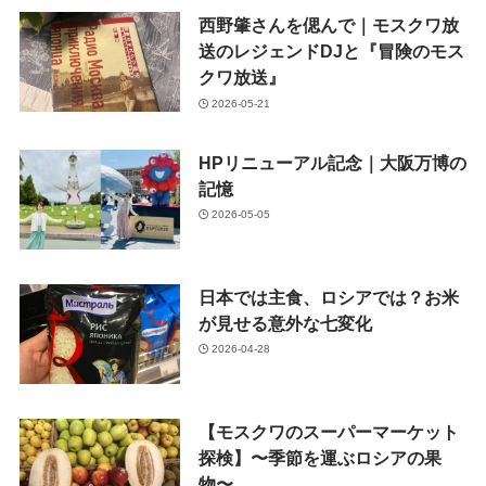
西野肇さんを偲んで｜モスクワ放
送のレジェンドDJと『冒険のモス
クワ放送』
2026-05-21
HPリニューアル記念｜大阪万博の
記憶
2026-05-05
日本では主食、ロシアでは？お米
が見せる意外な七変化
2026-04-28
【モスクワのスーパーマーケット
探検】〜季節を運ぶロシアの果
物〜