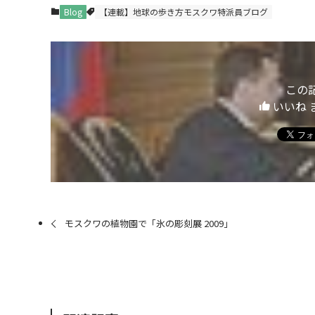
Blog
【連載】地球の歩き方モスクワ特派員ブログ
この
いいね 
モスクワの植物園で「氷の彫刻展 2009」