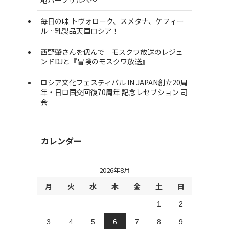
毎日の味 トヴォローク、スメタナ、ケフィー
ル…乳製品天国ロシア！
西野肇さんを偲んで｜モスクワ放送のレジェ
ンドDJと『冒険のモスクワ放送』
ロシア文化フェスティバル IN JAPAN創立20周
年・日ロ国交回復70周年 記念レセプション 司
会
カレンダー
2026年8月
月
火
水
木
金
土
日
1
2
3
4
5
6
7
8
9