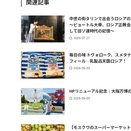
関連記事
中世の街タリンで出会うロシアの
～ピョートル大帝、ロシア正教会
して旧ソ連時代の記憶～
2026-07-27
毎日の味 トヴォローク、スメタ
フィール…乳製品天国ロシア！
2026-05-30
HPリニューアル記念｜大阪万博
2026-05-05
【モスクワのスーパーマーケット