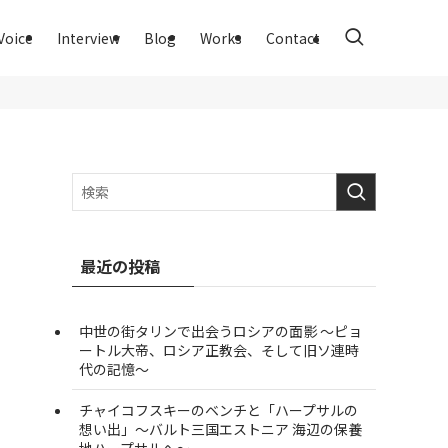
Voice
Interview
Blog
Works
Contact
最近の投稿
中世の街タリンで出会うロシアの面影 ～ピョ
ートル大帝、ロシア正教会、そして旧ソ連時
代の記憶～
チャイコフスキーのベンチと「ハープサルの
想い出」～バルト三国エストニア 海辺の保養
地ハープサルへ～