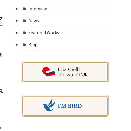
Interview
プ
News
ニ
Featured Works
Blog
の
見
』