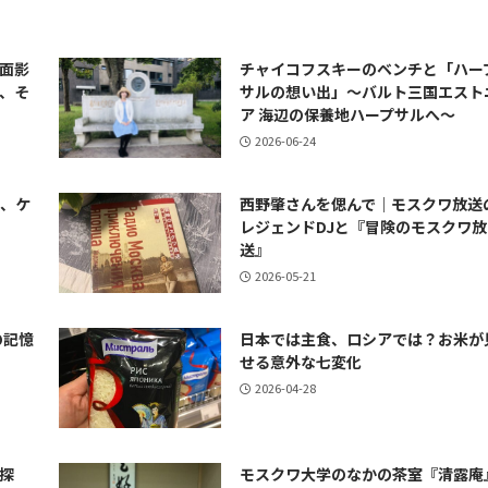
面影
チャイコフスキーのベンチと「ハー
、そ
サルの想い出」～バルト三国エスト
ア 海辺の保養地ハープサルへ～
2026-06-24
ナ、ケ
西野肇さんを偲んで｜モスクワ放送
レジェンドDJと『冒険のモスクワ放
送』
2026-05-21
の記憶
日本では主食、ロシアでは？お米が
せる意外な七変化
2026-04-28
探
モスクワ大学のなかの茶室『清露庵