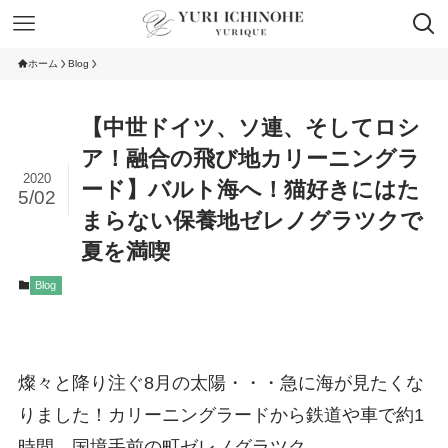
ホーム
Blog
【中世ドイツ、ソ連、そしてロシ
ア！融合の飛び地カリーニングラ
2020
ード】バルト海へ！猫好きにはた
5/02
まらない保養地ゼレノグラツクで
夏を満喫
Blog
燦々と降り注ぐ8月の太陽・・・急に海が見たくな
りました！カリーニングラードから鉄道や車で約1
時間、国境手前の町ゼレノグラツク