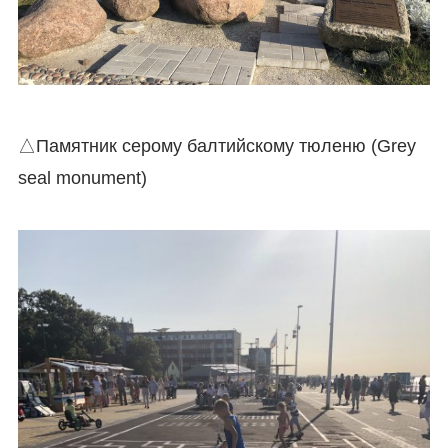
△Памятник серому балтийскому тюленю (Grey
seal monument)