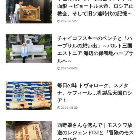
面影 ～ピョートル大帝、ロシア正
教会、そして旧ソ連時代の記憶～
2026-07-27
チャイコフスキーのベンチと「ハ
ープサルの想い出」～バルト三国
エストニア 海辺の保養地ハープサ
ルへ～
2026-06-24
毎日の味 トヴォローク、スメタ
ナ、ケフィール…乳製品天国ロシ
ア！
2026-05-30
西野肇さんを偲んで｜モスクワ放
送のレジェンドDJと『冒険のモス
クワ放送』