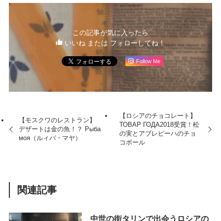
この記事が気に入ったら
いいね または フォローしてね！
Follow Me
【ロシアのチョコレート】
【モスクワのレストラン】
ТОВАР ГОДА2018受賞！松
デザートは金の魚！？ Рыба
の実とアブレピーハのチョ
моя（ルィバ・マヤ）
コボール
関連記事
中世の街タリンで出会うロシアの