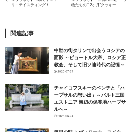
リ・テイスティング！
物たちの“12ヶ月”クッキー
関連記事
中世の街タリンで出会うロシアの
面影 ～ピョートル大帝、ロシア正
教会、そして旧ソ連時代の記憶～
2026-07-27
チャイコフスキーのベンチと「ハ
ープサルの想い出」～バルト三国
エストニア 海辺の保養地ハープサ
ルへ～
2026-06-24