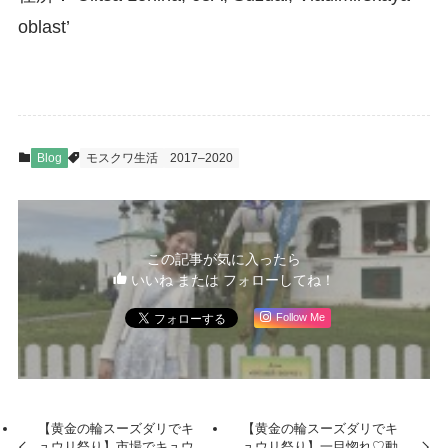
oblast’
Blog
モスクワ生活
2017–2020
この記事が気に入ったら
いいね または フォローしてね！
Follow Me
【黄金の輪スーズダリでキ
【黄金の輪スーズダリでキ
ュウリ祭り】市場でキュウ
ュウリ祭り】一目惚れ♡動