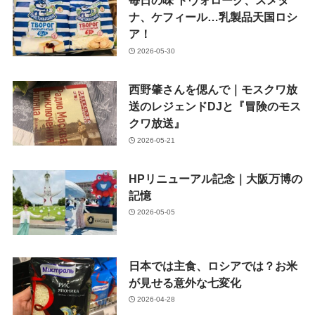
毎日の味 トヴォローク、スメタ
ナ、ケフィール…乳製品天国ロシ
ア！
2026-05-30
西野肇さんを偲んで｜モスクワ放
送のレジェンドDJと『冒険のモス
クワ放送』
2026-05-21
HPリニューアル記念｜大阪万博の
記憶
2026-05-05
日本では主食、ロシアでは？お米
が見せる意外な七変化
2026-04-28