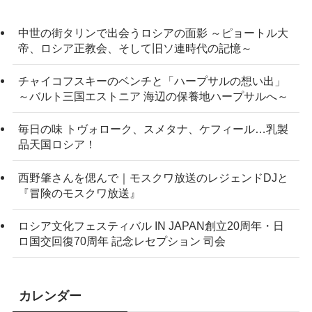
中世の街タリンで出会うロシアの面影 ～ピョートル大
帝、ロシア正教会、そして旧ソ連時代の記憶～
チャイコフスキーのベンチと「ハープサルの想い出」
～バルト三国エストニア 海辺の保養地ハープサルへ～
毎日の味 トヴォローク、スメタナ、ケフィール…乳製
品天国ロシア！
西野肇さんを偲んで｜モスクワ放送のレジェンドDJと
『冒険のモスクワ放送』
ロシア文化フェスティバル IN JAPAN創立20周年・日
ロ国交回復70周年 記念レセプション 司会
カレンダー