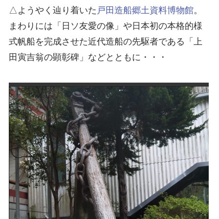
△ようやく辿り着いた
戸田造船郷土資料博物館
。
まわりには「日ソ友愛の像」や日本初の本格的様
式帆船を完成させた近代造船の先駆者である「上
田寅吉翁の顕彰碑」などとともに・・・