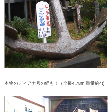
本物のディアナ号の錨も！（全長4.78m 重量約4t)