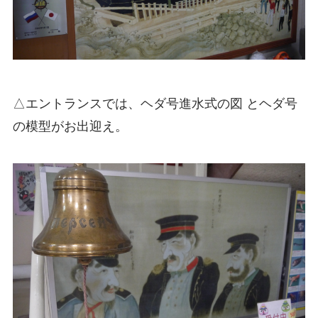
△エントランスでは、ヘダ号進水式の図 とヘダ号
の模型がお出迎え。