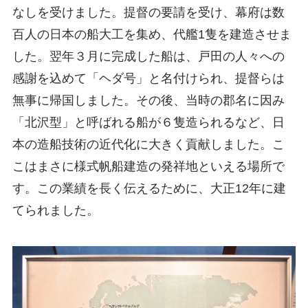
なしを受けました。提督の要請を受け、幕府は数
百人の日本の船大工を集め、代艦1隻を建造させま
した。翌年３月に完成した船は、戸田の人々への
感謝を込めて「ヘダ号」と名付けられ、提督らは
無事に帰国しました。その後、当時の郡名に因み
「北沢型」と呼ばれる船が６隻造られるなど、日
本の造船技術の近代化に大きく貢献しました。こ
こはまさに様式帆船建造の発祥地といえる場所で
す。この業績を長く伝えるために、大正12年に建
てられました。