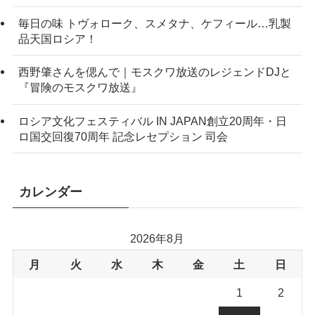
毎日の味 トヴォローク、スメタナ、ケフィール…乳製
品天国ロシア！
西野肇さんを偲んで｜モスクワ放送のレジェンドDJと
『冒険のモスクワ放送』
ロシア文化フェスティバル IN JAPAN創立20周年・日
ロ国交回復70周年 記念レセプション 司会
カレンダー
2026年8月
月
火
水
木
金
土
日
1
2