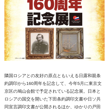
隣国ロシアとの友好の原点ともいえる日露和親条
約調印から160周年を記念して、今年5月に東京文
京区の鳩山会館で予定されている記念展。日本と
ロシアの国交を開いた下田条約調印文書や日ソ共
同宣言調印文書が公開されるほか、ゆかりの戸田