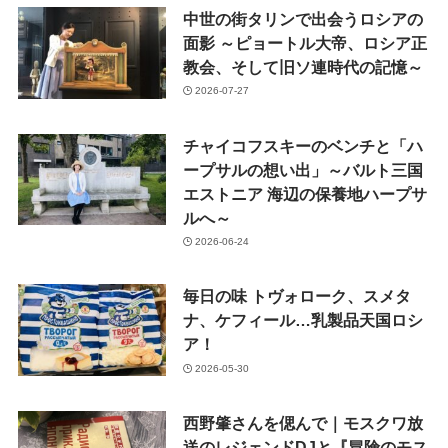
中世の街タリンで出会うロシアの
面影 ～ピョートル大帝、ロシア正
教会、そして旧ソ連時代の記憶～
2026-07-27
チャイコフスキーのベンチと「ハ
ープサルの想い出」～バルト三国
エストニア 海辺の保養地ハープサ
ルへ～
2026-06-24
毎日の味 トヴォローク、スメタ
ナ、ケフィール…乳製品天国ロシ
ア！
2026-05-30
西野肇さんを偲んで｜モスクワ放
送のレジェンドDJと『冒険のモス