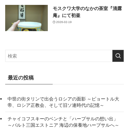
モスクワ大学のなかの茶室『清露
庵』にて初釜
2026-02-19
最近の投稿
中世の街タリンで出会うロシアの面影 ～ピョートル大
帝、ロシア正教会、そして旧ソ連時代の記憶～
チャイコフスキーのベンチと「ハープサルの想い出」
～バルト三国エストニア 海辺の保養地ハープサルへ～