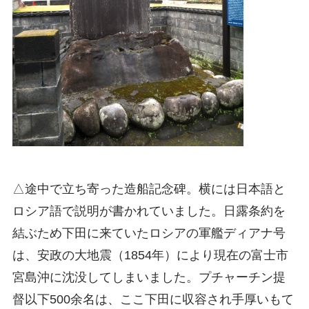
△途中で立ち寄った造船記念碑。横には日本語と
ロシア語で説明が書かれていました。日露条約を
結ぶため下田に来ていたロシアの軍艦ディアナ号
は、安政の大地震（1854年）により現在の富士市
宮島沖に沈没してしまいました。プチャーチン提
督以下500余名は、ここ下田に収容され手厚いもて