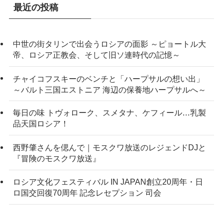
最近の投稿
中世の街タリンで出会うロシアの面影 ～ピョートル大
帝、ロシア正教会、そして旧ソ連時代の記憶～
チャイコフスキーのベンチと「ハープサルの想い出」
～バルト三国エストニア 海辺の保養地ハープサルへ～
毎日の味 トヴォローク、スメタナ、ケフィール…乳製
品天国ロシア！
西野肇さんを偲んで｜モスクワ放送のレジェンドDJと
『冒険のモスクワ放送』
ロシア文化フェスティバル IN JAPAN創立20周年・日
ロ国交回復70周年 記念レセプション 司会