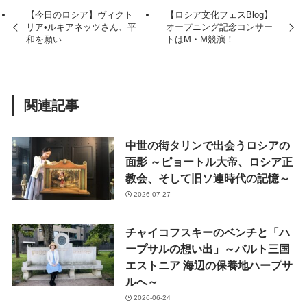
【今日のロシア】ヴィクト
【ロシア文化フェスBlog】
リア•ルキアネッツさん、平
オープニング記念コンサー
和を願い
トはM・M競演！
関連記事
中世の街タリンで出会うロシアの
面影 ～ピョートル大帝、ロシア正
教会、そして旧ソ連時代の記憶～
2026-07-27
チャイコフスキーのベンチと「ハ
ープサルの想い出」～バルト三国
エストニア 海辺の保養地ハープサ
ルへ～
2026-06-24