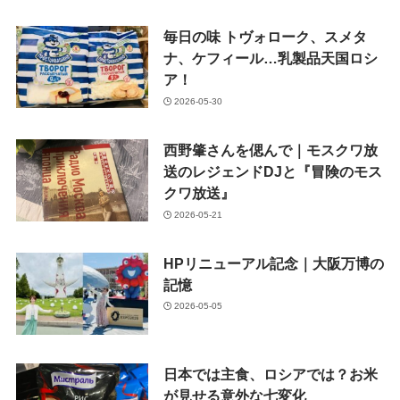
毎日の味 トヴォローク、スメタ
ナ、ケフィール…乳製品天国ロシ
ア！
2026-05-30
西野肇さんを偲んで｜モスクワ放
送のレジェンドDJと『冒険のモス
クワ放送』
2026-05-21
HPリニューアル記念｜大阪万博の
記憶
2026-05-05
日本では主食、ロシアでは？お米
が見せる意外な七変化