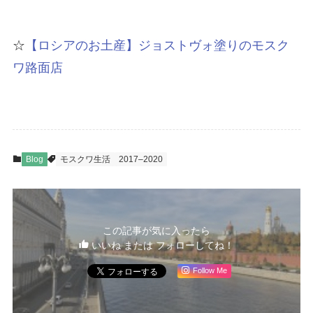
☆
【ロシアのお土産】ジョストヴォ塗りのモスク
ワ路面店
Blog
モスクワ生活
2017–2020
この記事が気に入ったら
いいね または フォローしてね！
Follow Me