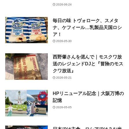
2026-06-24
毎日の味 トヴォローク、スメタ
ナ、ケフィール…乳製品天国ロシ
ア！
2026-05-30
西野肇さんを偲んで｜モスクワ放
送のレジェンドDJと『冒険のモス
クワ放送』
2026-05-21
HPリニューアル記念｜大阪万博の
記憶
2026-05-05