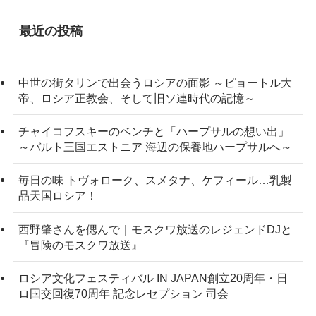
最近の投稿
中世の街タリンで出会うロシアの面影 ～ピョートル大
帝、ロシア正教会、そして旧ソ連時代の記憶～
チャイコフスキーのベンチと「ハープサルの想い出」
～バルト三国エストニア 海辺の保養地ハープサルへ～
毎日の味 トヴォローク、スメタナ、ケフィール…乳製
品天国ロシア！
西野肇さんを偲んで｜モスクワ放送のレジェンドDJと
『冒険のモスクワ放送』
ロシア文化フェスティバル IN JAPAN創立20周年・日
ロ国交回復70周年 記念レセプション 司会