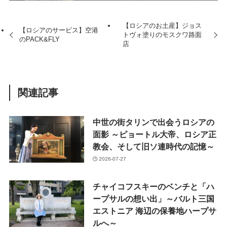
【ロシアのお土産】ジョス
【ロシアのサービス】空港
トヴォ塗りのモスクワ路面
のPACK&FLY
店
関連記事
中世の街タリンで出会うロシアの
面影 ～ピョートル大帝、ロシア正
教会、そして旧ソ連時代の記憶～
2026-07-27
チャイコフスキーのベンチと「ハ
ープサルの想い出」～バルト三国
エストニア 海辺の保養地ハープサ
ルへ～