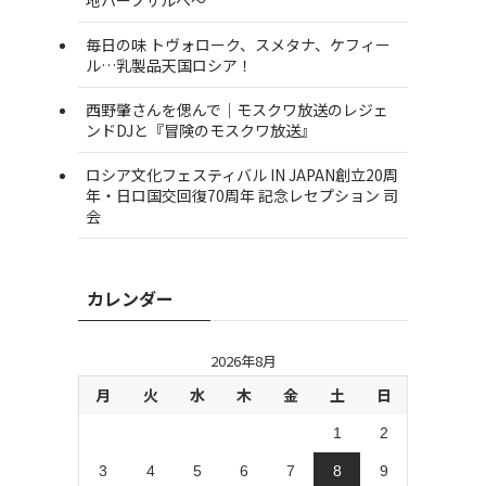
毎日の味 トヴォローク、スメタナ、ケフィー
ル…乳製品天国ロシア！
西野肇さんを偲んで｜モスクワ放送のレジェ
ンドDJと『冒険のモスクワ放送』
ロシア文化フェスティバル IN JAPAN創立20周
年・日ロ国交回復70周年 記念レセプション 司
会
カレンダー
2026年8月
月
火
水
木
金
土
日
1
2
3
4
5
6
7
8
9