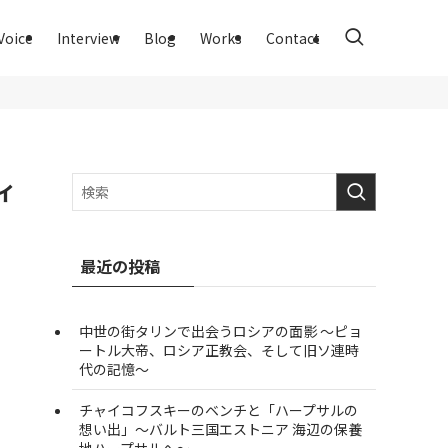
Voice
Interview
Blog
Works
Contact
ィ
最近の投稿
中世の街タリンで出会うロシアの面影 ～ピョ
ートル大帝、ロシア正教会、そして旧ソ連時
代の記憶～
チャイコフスキーのベンチと「ハープサルの
想い出」～バルト三国エストニア 海辺の保養
地ハープサルへ～