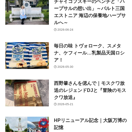
チャイコフスキーのベンチと「ハ
ープサルの想い出」～バルト三国
エストニア 海辺の保養地ハープサ
ルへ～
2026-06-24
毎日の味 トヴォローク、スメタ
ナ、ケフィール…乳製品天国ロシ
ア！
2026-05-30
西野肇さんを偲んで｜モスクワ放
送のレジェンドDJと『冒険のモス
クワ放送』
2026-05-21
HPリニューアル記念｜大阪万博の
記憶