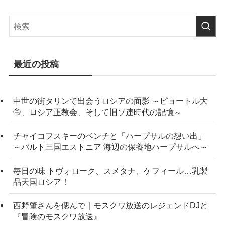
最近の投稿
中世の街タリンで出会うロシアの面影 ～ピョートル大
帝、ロシア正教会、そして旧ソ連時代の記憶～
チャイコフスキーのベンチと「ハープサルの想い出」
～バルト三国エストニア 海辺の保養地ハープサルへ～
毎日の味 トヴォローク、スメタナ、ケフィール…乳製
品天国ロシア！
西野肇さんを偲んで｜モスクワ放送のレジェンドDJと
『冒険のモスクワ放送』