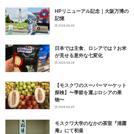
HPリニューアル記念｜大阪万博の
記憶
2026-05-05
日本では主食、ロシアでは？お米
が見せる意外な七変化
2026-04-28
【モスクワのスーパーマーケット
探検】〜季節を運ぶロシアの果
物〜
2026-03-25
モスクワ大学のなかの茶室『清露
庵』にて初釜