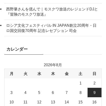
西野肇さんを偲んで｜モスクワ放送のレジェンドDJと
『冒険のモスクワ放送』
ロシア文化フェスティバル IN JAPAN創立20周年・日
ロ国交回復70周年 記念レセプション 司会
カレンダー
2026年8月
月
火
水
木
金
土
日
1
2
3
4
5
6
7
8
9
10
11
12
13
14
15
16