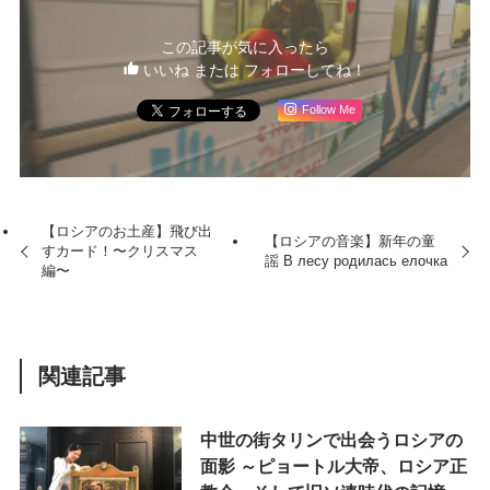
この記事が気に入ったら
いいね または フォローしてね！
Follow Me
【ロシアのお土産】飛び出
【ロシアの音楽】新年の童
すカード！〜クリスマス
謡 В лесу родилась елочка
編〜
関連記事
中世の街タリンで出会うロシアの
面影 ～ピョートル大帝、ロシア正