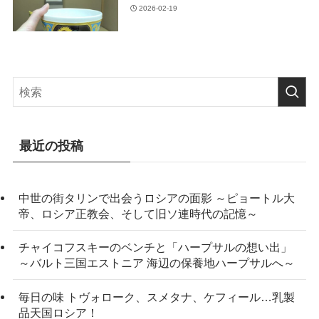
2026-02-19
最近の投稿
中世の街タリンで出会うロシアの面影 ～ピョートル大
帝、ロシア正教会、そして旧ソ連時代の記憶～
チャイコフスキーのベンチと「ハープサルの想い出」
～バルト三国エストニア 海辺の保養地ハープサルへ～
毎日の味 トヴォローク、スメタナ、ケフィール…乳製
品天国ロシア！