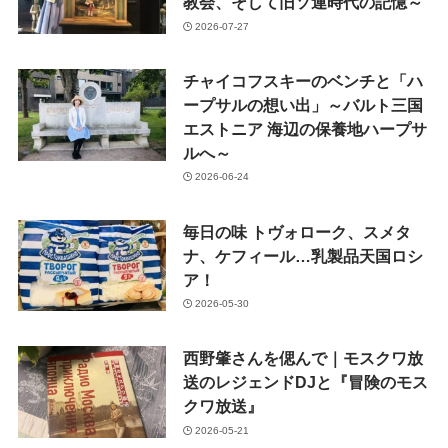
教会、そして旧ソ連時代の記憶～
2026-07-27
チャイコフスキーのベンチと「ハ
ープサルの想い出」～バルト三国
エストニア 海辺の保養地ハープサ
ルへ～
2026-06-24
毎日の味 トヴォローク、スメタ
ナ、ケフィール…乳製品天国ロシ
ア！
2026-05-30
西野肇さんを偲んで｜モスクワ放
送のレジェンドDJと『冒険のモス
クワ放送』
2026-05-21