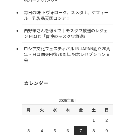
毎日の味 トヴォローク、スメタナ、ケフィー
ル…乳製品天国ロシア！
西野肇さんを偲んで｜モスクワ放送のレジェ
ンドDJと『冒険のモスクワ放送』
ロシア文化フェスティバル IN JAPAN創立20周
年・日ロ国交回復70周年 記念レセプション 司
会
カレンダー
2026年8月
月
火
水
木
金
土
日
1
2
3
4
5
6
7
8
9