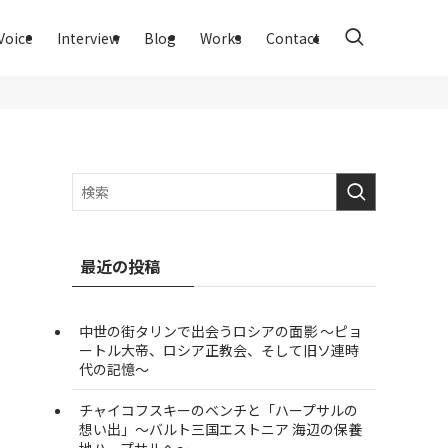
Voice
Interview
Blog
Works
Contact
最近の投稿
中世の街タリンで出会うロシアの面影 ～ピョ
ートル大帝、ロシア正教会、そして旧ソ連時
代の記憶～
チャイコフスキーのベンチと「ハープサルの
想い出」～バルト三国エストニア 海辺の保養
地ハープサルへ～