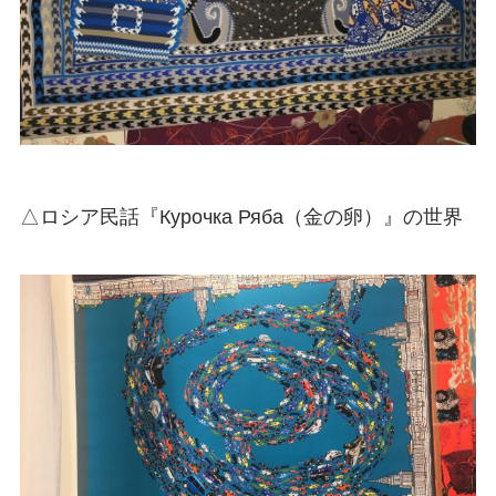
△ロシア民話『Курочка Ряба（金の卵）』の世界