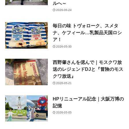
ルへ～
2026-06-24
毎日の味 トヴォローク、スメタ
ナ、ケフィール…乳製品天国ロシ
ア！
2026-05-30
西野肇さんを偲んで｜モスクワ放
送のレジェンドDJと『冒険のモス
クワ放送』
2026-05-21
HPリニューアル記念｜大阪万博の
記憶
2026-05-05