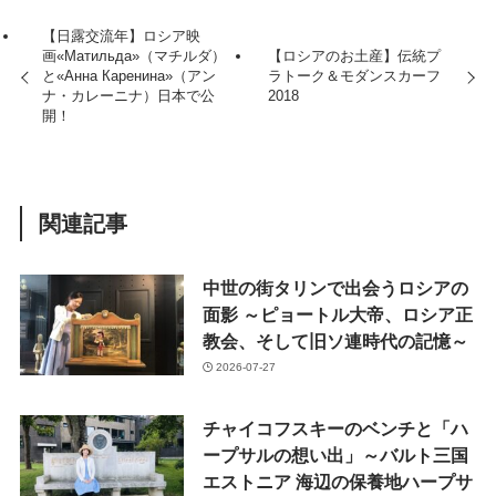
【日露交流年】ロシア映
画«Матильда»（マチルダ）
【ロシアのお土産】伝統プ
と«Анна Каренина»（アン
ラトーク＆モダンスカーフ
ナ・カレーニナ）日本で公
2018
開！
関連記事
中世の街タリンで出会うロシアの
面影 ～ピョートル大帝、ロシア正
教会、そして旧ソ連時代の記憶～
2026-07-27
チャイコフスキーのベンチと「ハ
ープサルの想い出」～バルト三国
エストニア 海辺の保養地ハープサ