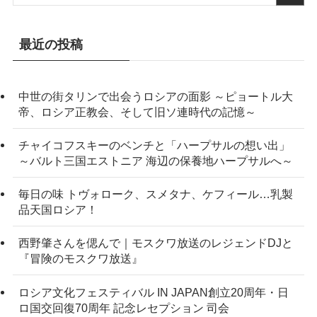
最近の投稿
中世の街タリンで出会うロシアの面影 ～ピョートル大
帝、ロシア正教会、そして旧ソ連時代の記憶～
チャイコフスキーのベンチと「ハープサルの想い出」
～バルト三国エストニア 海辺の保養地ハープサルへ～
毎日の味 トヴォローク、スメタナ、ケフィール…乳製
品天国ロシア！
西野肇さんを偲んで｜モスクワ放送のレジェンドDJと
『冒険のモスクワ放送』
ロシア文化フェスティバル IN JAPAN創立20周年・日
ロ国交回復70周年 記念レセプション 司会