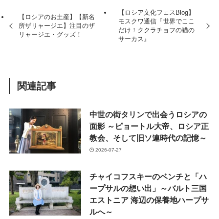
【ロシア文化フェスBlog】
【ロシアのお土産】【新名
モスクワ通信『世界でここ
所ザリャージエ】注目のザ
だけ！ククラチョフの猫の
リャージエ・グッズ！
サーカス』
関連記事
中世の街タリンで出会うロシアの
面影 ～ピョートル大帝、ロシア正
教会、そして旧ソ連時代の記憶～
2026-07-27
チャイコフスキーのベンチと「ハ
ープサルの想い出」～バルト三国
エストニア 海辺の保養地ハープサ
ルへ～