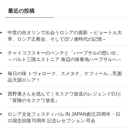
最近の投稿
中世の街タリンで出会うロシアの面影 ～ピョートル大
帝、ロシア正教会、そして旧ソ連時代の記憶～
チャイコフスキーのベンチと「ハープサルの想い出」
～バルト三国エストニア 海辺の保養地ハープサルへ～
毎日の味 トヴォローク、スメタナ、ケフィール…乳製
品天国ロシア！
西野肇さんを偲んで｜モスクワ放送のレジェンドDJと
『冒険のモスクワ放送』
ロシア文化フェスティバル IN JAPAN創立20周年・日
ロ国交回復70周年 記念レセプション 司会