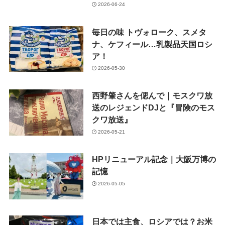
2026-06-24
毎日の味 トヴォローク、スメタ
ナ、ケフィール…乳製品天国ロシ
ア！
2026-05-30
西野肇さんを偲んで｜モスクワ放
送のレジェンドDJと『冒険のモス
クワ放送』
2026-05-21
HPリニューアル記念｜大阪万博の
記憶
2026-05-05
日本では主食、ロシアでは？お米