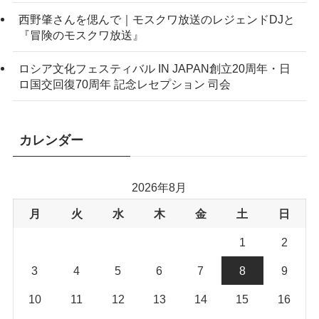
西野肇さんを偲んで｜モスクワ放送のレジェンドDJと
『冒険のモスクワ放送』
ロシア文化フェスティバル IN JAPAN創立20周年・日
ロ国交回復70周年 記念レセプション 司会
カレンダー
2026年8月
月
火
水
木
金
土
日
1
2
3
4
5
6
7
8
9
10
11
12
13
14
15
16