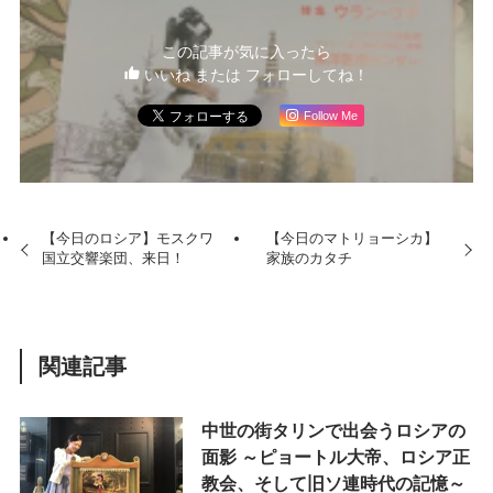
この記事が気に入ったら
いいね または フォローしてね！
Follow Me
【今日のロシア】モスクワ
【今日のマトリョーシカ】
国立交響楽団、来日！
家族のカタチ
関連記事
中世の街タリンで出会うロシアの
面影 ～ピョートル大帝、ロシア正
教会、そして旧ソ連時代の記憶～