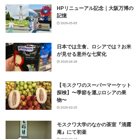
HPリニューアル記念｜大阪万博の
記憶
2026-05-05
日本では主食、ロシアでは？お米
が見せる意外な七変化
2026-04-28
【モスクワのスーパーマーケット
探検】〜季節を運ぶロシアの果
物〜
2026-03-25
モスクワ大学のなかの茶室『清露
庵』にて初釜