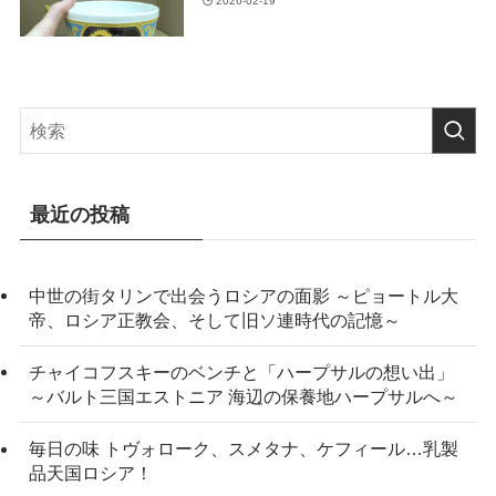
2026-02-19
最近の投稿
中世の街タリンで出会うロシアの面影 ～ピョートル大
帝、ロシア正教会、そして旧ソ連時代の記憶～
チャイコフスキーのベンチと「ハープサルの想い出」
～バルト三国エストニア 海辺の保養地ハープサルへ～
毎日の味 トヴォローク、スメタナ、ケフィール…乳製
品天国ロシア！