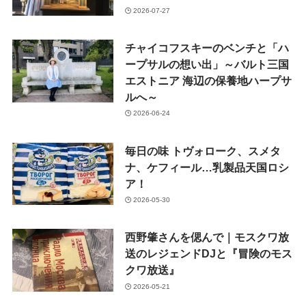
2026-07-27
チャイコフスキーのベンチと「ハ
ープサルの想い出」～バルト三国
エストニア 海辺の保養地ハープサ
ルへ～
2026-06-24
毎日の味 トヴォローク、スメタ
ナ、ケフィール…乳製品天国ロシ
ア！
2026-05-30
西野肇さんを偲んで｜モスクワ放
送のレジェンドDJと『冒険のモス
クワ放送』
2026-05-21