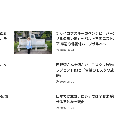
面影
チャイコフスキーのベンチと「ハー
、そ
サルの想い出」～バルト三国エスト
ア 海辺の保養地ハープサルへ～
2026-06-24
ナ、ケ
西野肇さんを偲んで｜モスクワ放送
レジェンドDJと『冒険のモスクワ放
送』
2026-05-21
の記憶
日本では主食、ロシアでは？お米が
せる意外な七変化
2026-04-28