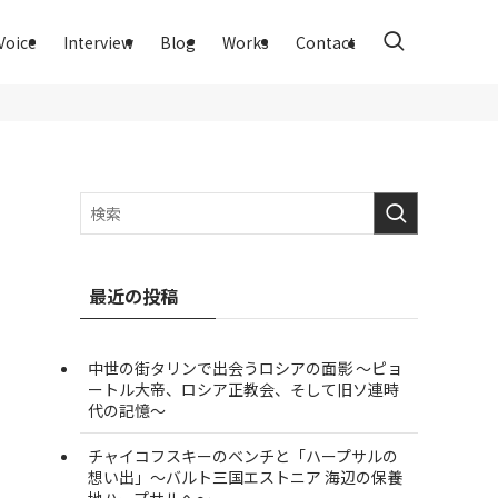
Voice
Interview
Blog
Works
Contact
最近の投稿
中世の街タリンで出会うロシアの面影 ～ピョ
ートル大帝、ロシア正教会、そして旧ソ連時
代の記憶～
チャイコフスキーのベンチと「ハープサルの
想い出」～バルト三国エストニア 海辺の保養
地ハープサルへ～