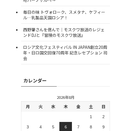
毎日の味 トヴォローク、スメタナ、ケフィー
ル…乳製品天国ロシア！
西野肇さんを偲んで｜モスクワ放送のレジェ
ンドDJと『冒険のモスクワ放送』
ロシア文化フェスティバル IN JAPAN創立20周
年・日ロ国交回復70周年 記念レセプション 司
会
カレンダー
2026年8月
月
火
水
木
金
土
日
1
2
3
4
5
6
7
8
9