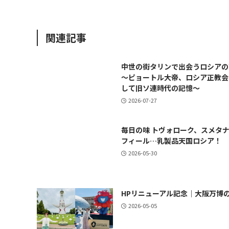
関連記事
中世の街タリンで出会うロシアの
～ピョートル大帝、ロシア正教会
して旧ソ連時代の記憶～
2026-07-27
毎日の味 トヴォローク、スメタ
フィール…乳製品天国ロシア！
2026-05-30
HPリニューアル記念｜大阪万博
2026-05-05