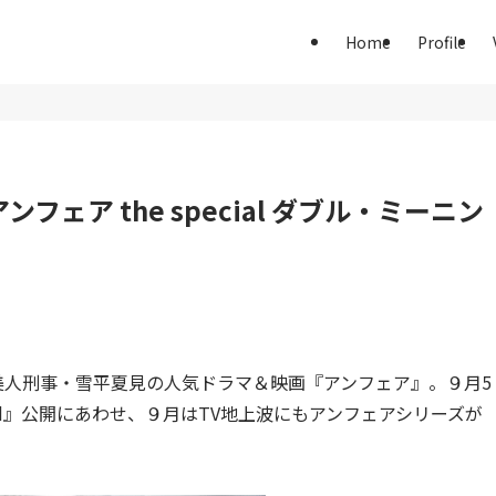
Home
Profile
ェア the special ダブル・ミーニン
の美人刑事・雪平夏見の人気ドラマ＆映画『アンフェア』。９月5
end』公開にあわせ、９月はTV地上波にもアンフェアシリーズが