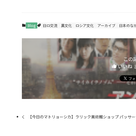
Blog
日ロ交流
異文化
ロシア文化
アーカイブ
日本のな
この
いいね 
【今日のマトリョーシカ】ラリック美術館ショップ パッサー