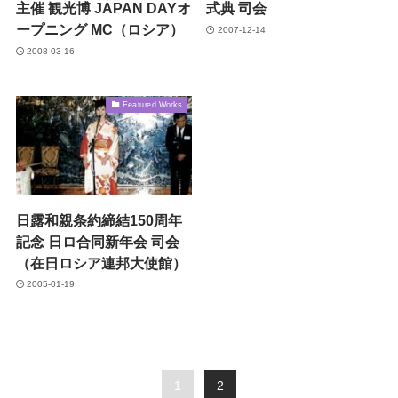
主催 観光博 JAPAN DAYオ
式典 司会
ープニング MC（ロシア）
2007-12-14
2008-03-16
Featured Works
日露和親条約締結150周年
記念 日ロ合同新年会 司会
（在日ロシア連邦大使館）
2005-01-19
1
2