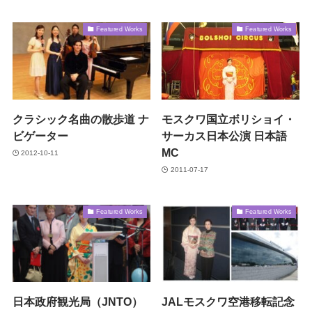
Featured Works
Featured Works
クラシック名曲の散歩道 ナ
モスクワ国立ボリショイ・
ビゲーター
サーカス日本公演 日本語
MC
2012-10-11
2011-07-17
Featured Works
Featured Works
日本政府観光局（JNTO）
JALモスクワ空港移転記念