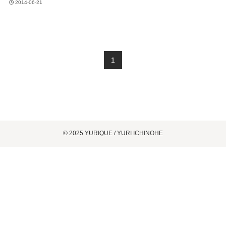
2014-06-21
1
©
2025 YURIQUE / YURI ICHINOHE