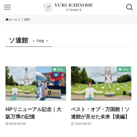
ホーム
ソ連館
ソ連館
– tag –
Blog
Blog
HPリニューアル記念｜大
ベスト・オブ・万国館！ソ
阪万博の記憶
連館が見せた未来【後編】
2026-05-05
2025-08-27