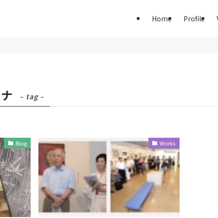
Home
Profile
キナ
– tag –
Blog
Works