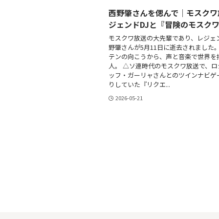
西野肇さんを偲んで｜モスクワ
ジェンドDJと『冒険のモスク
モスクワ放送の大先輩であり、レジェン
野肇さんが5月11日に逝去されました。
テンの向こうから、声と音楽で世界を
人。 △ソ連時代のモスクワ放送で、ロ
ッフ・ガーリャさんとのツインナビゲ
りしていた『リクエ...
2026-05-21