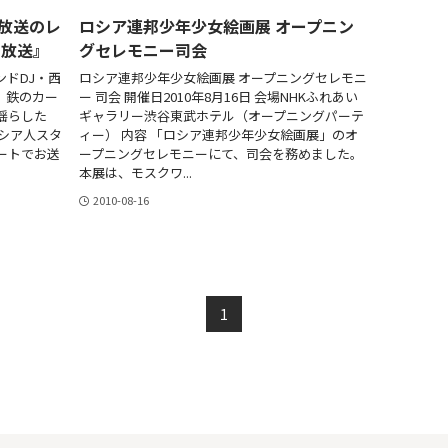
放送のレ
ロシア連邦少年少女絵画展 オープニン
ワ放送』
グセレモニー司会
ドDJ・西
ロシア連邦少年少女絵画展 オープニングセレモニ
 鉄のカー
ー 司会 開催日2010年8月16日 会場NHKふれあい
揺らした
ギャラリー渋谷東武ホテル（オープニングパーテ
シア人スタ
ィー） 内容 「ロシア連邦少年少女絵画展」のオ
ートでお送
ープニングセレモニーにて、司会を務めました。
本展は、モスクワ...
2010-08-16
1